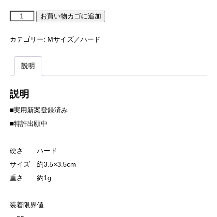
ひ
お買い物カゴに追加
れ
ピ
ラ
カテゴリー:
Mサイズ／ハード
M
半
透
明
説明
（3
個
入
り
説明
セ
ッ
ト）
■実用新案登録済み
【ハ
ー
■特許出願中
ド】
個
硬さ ハード
サイズ 約3.5×3.5cm
重さ 約1g
装着限界値