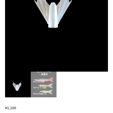
¥
1,100