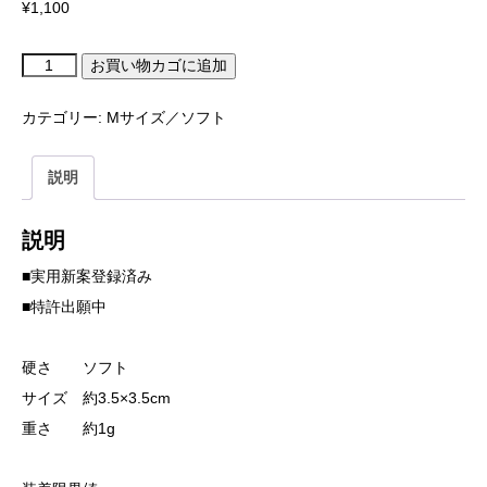
¥
1,100
ひ
お買い物カゴに追加
れ
ピ
ラ
カテゴリー:
Mサイズ／ソフト
M
ピ
ン
ク
説明
半
透
明
（3
説明
個
入
り
■実用新案登録済み
セ
ッ
■特許出願中
ト）
【ソ
フ
ト】
硬さ ソフト
個
サイズ 約3.5×3.5cm
重さ 約1g